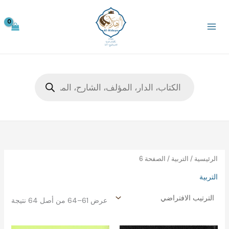
خطي
لى
لمحتوى
Products
search
الرئيسية
/
التربية
/ الصفحة 6
التربية
عرض 61–64 من أصل 64 نتيجة