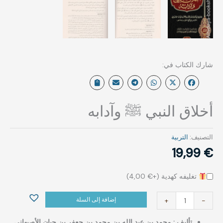
أخلاق النبي ﷺ وآدابه
التصنيف:
التربية
19,99
€
تغليفه كهدية (+
€
4,00
)
إضافة إلى السلة
+
-
تأليف : ‏محمد بن عبد الله بن محمد بن جعفر بن حيان الأصبهاني