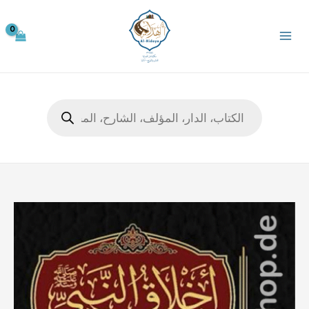
خطي
لى
لمحتوى
Products
search
كمية
أخلاق
النبي
ﷺ
وآدابه