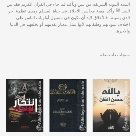
السنة النبوية الشريفة من تبين وتأكيد لما جاء في القرآن الكريم فقد بين
النبي ﷺ وأكد اهمية محاسن الاخلاق في حياة المسلم ومدى عظمة أجر
الذي يصيبه . فالأخلاق لابد أن تكون في مستهل أولويات الناس على
اختلاف سوياتهم وطبقاتهم لأنها تمثل معيار تقدمهم أو تخلفهم في الدنيا
والاخرة.
منتجات ذات صلة