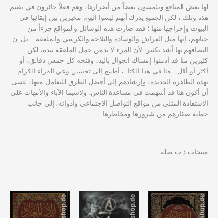
لها بعض المنافع ويلمسون بعضاً من أضرارها، وهم فعلاً حائرون في تقييم
هذه وتلك ، لكن الجميع يدرك أنهم ليسوا اليوم مخيرين بين إبقائها في
البيوت وإخراجها منها ؛ فقد صارت هذه الوسائل والمواقع جزءاً من
حياتهم، إنها مثل الفراش والوسادة والثلاجة والكرسي والملعقة…. بل إن
التصاقهم بها أشد بكثير، لأن المرء لا يدمن حمل الملعقة بيده، لكن
كثيرين منا قد أدمنوا إمساك الجوال باليد، وفتحه كل خمس دقائق، أو
أكثر أو أقل… هنا في هذا الكتاب أطمح إلى تحسين وعي القراء الكرام
بهذه الظاهرة الجديدة، وإرشادهم إلى أفضل الطرق للتعامل معها، عسى
أن أكون هنا قد أسهمت في مساعدة الناس، ولاسيما الآباء والأمهات على
الاستفادة المثلى من مواقع التواصل الاجتماعي وأدواته، إلى جانب
حماية صغارهم من شرورها ومخاطرها.
منتجات ذات صلة