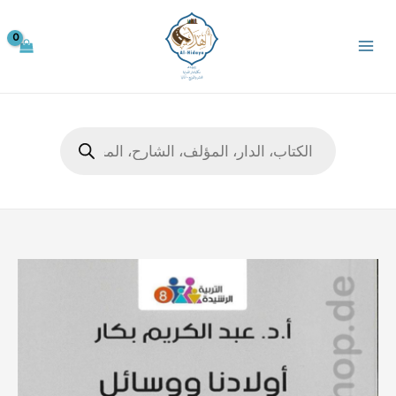
خطي
لى
لمحتوى
Products
search
كمية
أولادنا
ووسائل
التواصل
الاجتماعي