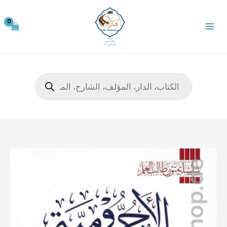
خطي
لى
لمحتوى
Products
search