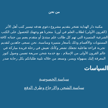
من نحن
مكتبة دار الهداية تفتخر بتقديم مشروع دعوي هدفه تيسير كتب أهل الأثر
(القرون الأولى) لطلاب العلم في أوربا. متجرنا هو وجهتك للحصول على الكتب
الشرعية المتميزة التي تهم كل طالب علم مبتدئ أو متقدم يضم بين جنباته كافة
المستويات والأقسام وذلك بأسعار متميزة ومناسبة، نحن نسعى جاهدين لتقديم
تجربة قراءة تفاعلية تجعلك تشعر وكأنك تعيش في رحلة فريدة مباركة في
عالم القرون الأولى من الإسلام ، مع خدمة شحن سريعة تضمن وصول كنوز
المعرفة إليك بسهولة ويسر، ونسعد من خلاله تلبية طلباتكم بكل رحابة صدر
السياسات
سياسة الخصوصية
سياسة الشحن والإرجاع وطرق الدفع