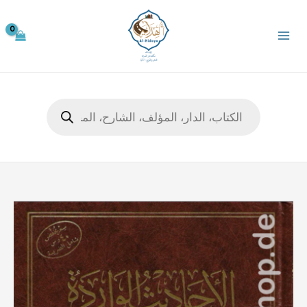
خطي
لى
لمحتوى
Products
search
كمية
الأحاديث
الواردة
في
الحدود
والتعزير
والقصاص