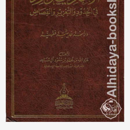
دراسة
حديثية
فقهية