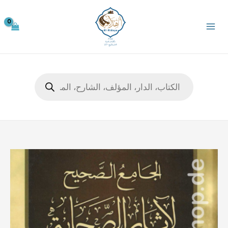
خطي
لى
لمحتوى
Products
search
كمية
الجامع
الصحيح
لآثار
الصحابة
1/8