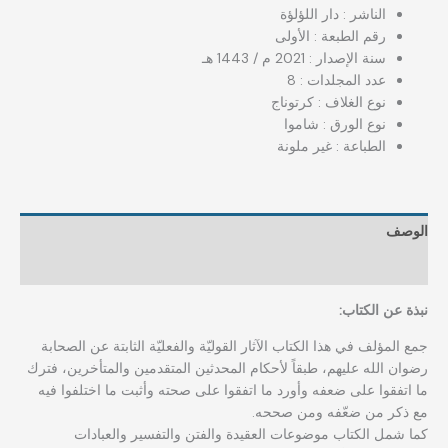
الناشر : دار اللؤلؤة
رقم الطبعة : الأولى
سنة الإصدار : 2021 م / 1443 هـ
عدد المجلدات : 8
نوع الغلاف : كرتوناج
نوع الورق : شاموا
الطباعة : غير ملونة
الوصف
مراجعات (0)
نبذة عن الكتاب:
جمع المؤلف في هذا الكتاب الآثار القوليّة والفعليّة الثابتة عن الصحابة
رضوان الله عليهم، طبقاً لأحكام المحدثين المتقدمين والمتأخرين، فترك
ما اتفقوا على ضعفه وأورد ما اتفقوا على صحته وأثبت ما اختلفوا فيه
مع ذكر من ضعّفه ومن صححه.
كما شمل الكتاب موضوعات العقيدة والفتن والتفسير والعبادات