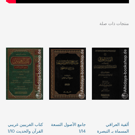
منتجات ذات صلة
ألفية العراقي
جامع الأصول التسعة
كتاب الغريبين ‏غريبي
المسماة بـ التبصرة
1/14
القرآن والحديث 1/10