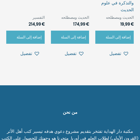
والتذكرة في علوم
الحديث
الحديث ومصطلحه‎⁨
الحديث ومصطلحه‎⁨
التفسير
214,99
€
174,99
€
19,99
€
إضافة إلى السلة
إضافة إلى السلة
إضافة إلى السلة
تفضيل
تفضيل
تفضيل
من نحن
مكتبة دار الهداية تفتخر بتقديم مشروع دعوي هدفه تيسير كتب أهل الأثر
(القرون الأولى) لطلاب العلم في أوربا. متجرنا هو وجهتك للحصول على الكتب