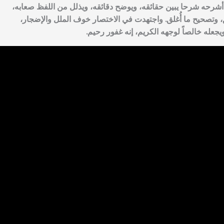
ن أشرحه شرحا يبين حقائقه، ويوضح دقائقه، ويذلل من اللفظ صعابه،
، وتصحيح ما أُغلق. واجتهدت في الاختصار خوف الملل والإضجار،
جعله خالصاً لوجهه الكريم، إنه غفور رحيم.