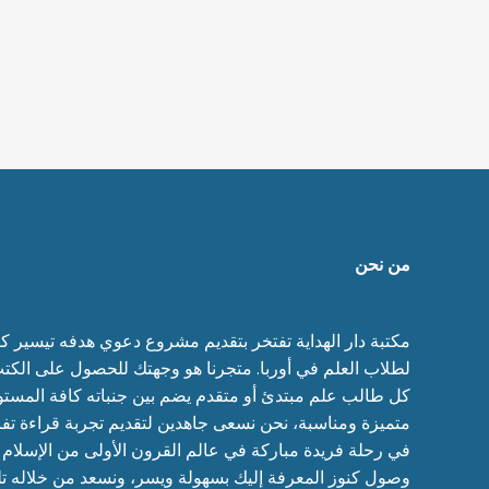
من نحن
مكتبة دار الهداية تفتخر بتقديم مشروع دعوي هدفه تيسير كتب
لطلاب العلم في أوربا. متجرنا هو وجهتك للحصول على الكتب
كل طالب علم مبتدئ أو متقدم يضم بين جنباته كافة المستو
متميزة ومناسبة، نحن نسعى جاهدين لتقديم تجربة قراءة تف
في رحلة فريدة مباركة في عالم القرون الأولى من الإسلا
وصول كنوز المعرفة إليك بسهولة ويسر، ونسعد من خلاله تل