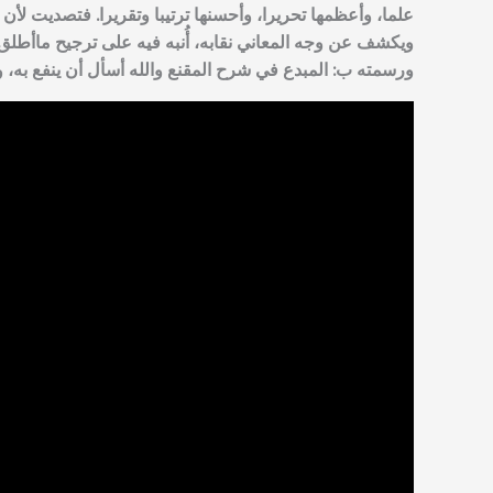
علما، وأعظمها تحريرا، وأحسنها ترتيبا وتقريرا. فتصديت لأ
ويكشف عن وجه المعاني نقابه، أُنبه فيه على ترجيح ماأطلق
ورسمته ب: المبدع في شرح المقنع والله أسأل أن ينفع به، وي