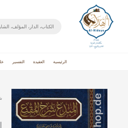
خطي
لى
لمحتوى
Products
search
الرئيسية
العقيدة
التفسير
عل
كمية
المبدع
شرح
المقنع
1/10
ا