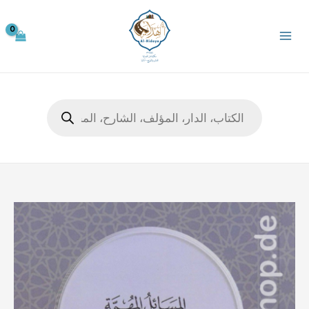
خطي
لى
لمحتوى
Products
search
كمية
المسائل
المهمة
في
الأذان
والإقامة