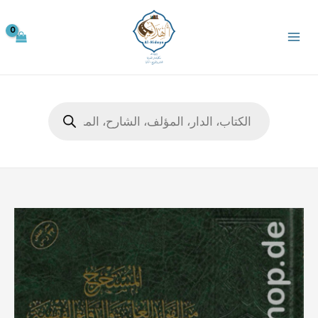
خطي
لى
لمحتوى
Products
search