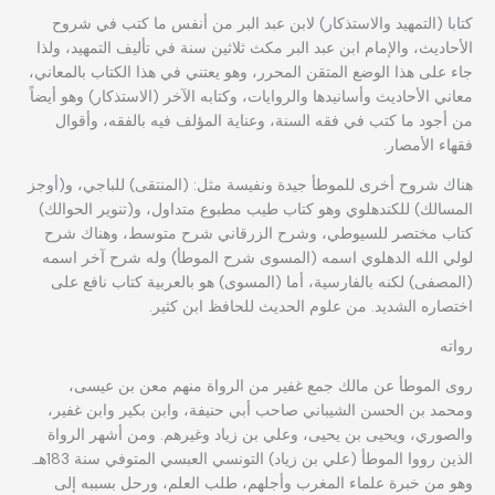
كتابا (التمهيد والاستذكار) لابن عبد البر من أنفس ما كتب في شروح
الأحاديث، والإمام ابن عبد البر مكث ثلاثين سنة في تأليف التمهيد، ولذا
جاء على هذا الوضع المتقن المحرر، وهو يعتني في هذا الكتاب بالمعاني،
معاني الأحاديث وأسانيدها والروايات، وكتابه الآخر (الاستذكار) وهو أيضاً
من أجود ما كتب في فقه السنة، وعناية المؤلف فيه بالفقه، وأقوال
فقهاء الأمصار.
هناك شروح أخرى للموطأ جيدة ونفيسة مثل: (المنتقى) للباجي، و(أوجز
المسالك) للكندهلوي وهو كتاب طيب مطبوع متداول، و(تنوير الحوالك)
كتاب مختصر للسيوطي، وشرح الزرقاني شرح متوسط، وهناك شرح
لولي الله الدهلوي اسمه (المسوى شرح الموطأ) وله شرح آخر اسمه
(المصفى) لكنه بالفارسية، أما (المسوى) هو بالعربية كتاب نافع على
اختصاره الشديد. من علوم الحديث للحافظ ابن كثير.
رواته
روى الموطأ عن مالك جمع غفير من الرواة منهم معن بن عيسى،
ومحمد بن الحسن الشيباني صاحب أبي حنيفة، وابن بكير وابن غفير،
والصوري، ويحيى بن يحيى، وعلي بن زياد وغيرهم. ومن أشهر الرواة
الذين رووا الموطأ (علي بن زياد) التونسي العبسي المتوفي سنة 183هـ.
وهو من خبرة علماء المغرب وأجلهم، طلب العلم، ورحل بسببه إلى