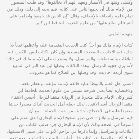
وكتبك، ونبثها في الأمصار ونعهد إليهم ألا يخالفوها”. وقد طلب المنصور
من الإمام مالك أن يجمع الناس على كتابه، فلم يجبه إلى ذلك، وذلك من
تمام علمه واتصافه بالإنصاف، وقال: “إن الناس قد جمعوا واطلعوا على
أشياء لم نطلع عليها” من علوم الحديث للحافظ ابن كثير.
منهجه العلمي
كتاب الإمام مالك هو أجلّ كتب الحديث المتقدمة عليه وأعظمها نفعاً بلا
شك، فيه الأحاديث الصحيحة المسندة، وإن كان الكتاب ليس بالكبير، فيه
البلاغات والمنقطعات والمراسيل، ولا يستدرك على الإمام مالك في ذلك؛
لأنه يرى حجية المرسل، وهذه البلاغات وصلها ابن عبد البر في التمهيد
سوى أربعة أحاديث، وقد وصلها ابن الصلاح كما هو معروف.
اعتنى أهل العلم بالموطأ عناية فائقة لإمامة مؤلفه، ولعظم نفعه،
ولاختصاره أيضاً يعني شرحه متيسر. من علوم الحديث للحافظ ابن
كثير وكان الإمام مالك متحريا في الرواية منتقيا للرجال أحسن الانتقاء
منتقدا للرجال أشد الانتقاد، لذلك جعله أهل الحديث آنذاك مصدرا حديثيا
معتمدا عليه في الاحتجاج بأحاديثه من حيث الجملة – مع أن
فيه المرسل والبلاغ – حتى ظهر صحيح الإمام البخاري الذي تقدم على
الموطأ في الصحة وذلك لأن الإمام البخاري جرد صلب الكتاب من
البلاغات والمراسيل وإنما ذكرها في تراجم الأبواب على سبيل الاستشهاد
بها لا أكثر، والمعول في كتابه على أحاديث الصلب لا التراجم. ومع تقدم