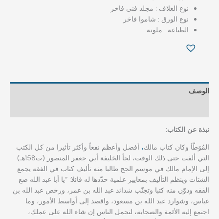
نوع الغلاف : مجلد فني فاخر
نوع الورق : شاموا فاخر
الطباعة : ملونة
الوصف
مراجعات (0)
نبذة عن الكتاب:
المُوَطّأ وكان كتاب مالك
،
أفضل وأعظم نفعاً وأكثر تأثيرا من كل الكتب
التي ألفت حتى ذلك الوقت، لجأ الخليفة أبي جعفر المنصور (ت158هـ)
إلى الإمام مالك في موسم الحج طالبا منه تأليف كتاب في الفقه يجمع
الشتات وينظم التأليف بمعايير علمية حدّدها له قائلا: “يا أبا عبد الله ضع
الفقه ودوّن منه كتبا وتجنّب شدائد عبد الله بن عمر، ورخص عبد الله بن
عباس، وشوارد عبد الله بن مسعود، واقصد إلى أواسط الأمور، وما
اجتمع إليه الأئمة والصحابة، لتحمل الناس إن شاء الله على عملك،