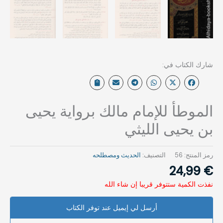
الموطأ للإمام مالك برواية يحيى
بن يحيى الليثي
رمز المنتج:
56
التصنيف:
الحديث ومصطلحه‎⁨
24,99
€
نفذت الكمية ستتوفر قريبا إن شاء الله
أرسل لي إيميل عند توفر الكتاب