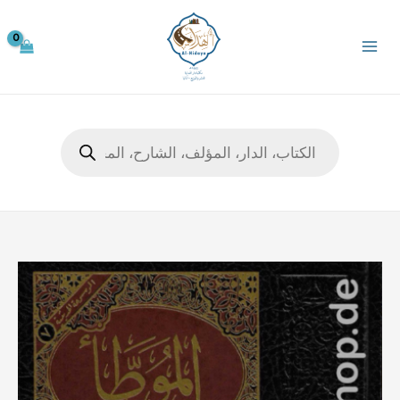
خطي
لى
لمحتوى
Products
search