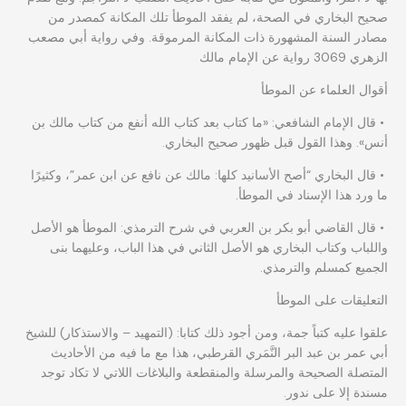
صحيح البخاري في الصحة، لم يفقد الموطأ تلك المكانة كمصدر من
مصادر السنة المشهورة ذات المكانة المرموقة. وفي رواية أبي مصعب
الزهري 3069 رواية عن الإمام مالك
أقوال العلماء عن الموطأ
• قال الإمام الشافعي: «ما كتاب بعد كتاب الله أنفع من كتاب مالك بن
أنس». وهذا القول قبل ظهور صحيح البخاري.
• قال البخاري “أصح الأسانيد كلها: مالك عن نافع عن ابن عمر”، وكثيرًا
ما ورد هذا الإسناد في الموطأ.
• قال القاضي أبو بكر بن العربي في شرح الترمذي: الموطأ هو الأصل
واللباب وكتاب البخاري هو الأصل الثاني في هذا الباب، وعليهما بنى
الجميع كمسلم والترمذي.
التعليقات على الموطأ
علقوا عليه كتباً جمة، ومن أجود ذلك كتابا: (التمهيد – والاستذكار) للشيخ
أبي عمر بن عبد البر النَّمَري القرطبي، هذا مع ما فيه من الأحاديث
المتصلة الصحيحة والمرسلة والمنقطعة والبلاغات اللاتي لا تكاد توجد
مسندة إلا على ندور.