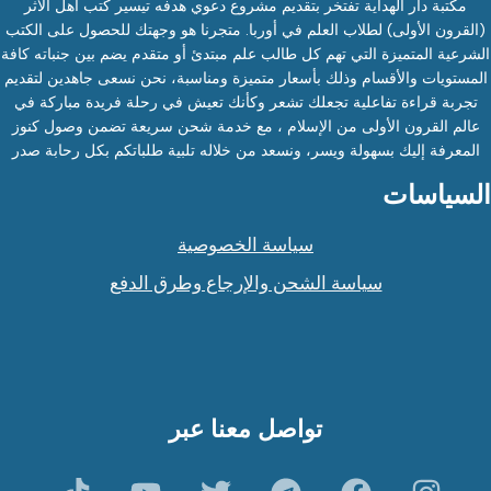
مكتبة دار الهداية تفتخر بتقديم مشروع دعوي هدفه تيسير كتب أهل الأثر
(القرون الأولى) لطلاب العلم في أوربا. متجرنا هو وجهتك للحصول على الكتب
الشرعية المتميزة التي تهم كل طالب علم مبتدئ أو متقدم يضم بين جنباته كافة
المستويات والأقسام وذلك بأسعار متميزة ومناسبة، نحن نسعى جاهدين لتقديم
تجربة قراءة تفاعلية تجعلك تشعر وكأنك تعيش في رحلة فريدة مباركة في
عالم القرون الأولى من الإسلام ، مع خدمة شحن سريعة تضمن وصول كنوز
المعرفة إليك بسهولة ويسر، ونسعد من خلاله تلبية طلباتكم بكل رحابة صدر
السياسات
سياسة الخصوصية
سياسة الشحن والإرجاع وطرق الدفع
تواصل معنا عبر