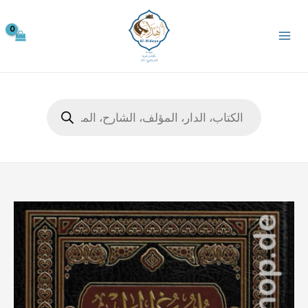
خطي
لى
لمحتوى
Products
search