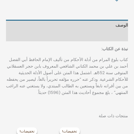
الوصف
مراجعات (0)
نبذة عن الكتاب:
كتاب بلوغ المرام من أدلة الأحكام من تأليف الإمام الحافظ أبي الفضل
أحمد بن علي بن محمد الكناني الشافعي المعروف بابن حجر العسقلاني
المتوفى سنة 852هـ .اشتمل هذا المتن على أصول الأدلة الحديثية
للأحكام الشرعية. وذكر عنه “حرره مؤلفه تحريراً بالغاً، ليصير من يحفظه
من بين أقرانه نابغاً ويستعين به الطالب المبتدي، ولا يستغني عنه الراغب
المنتهي” ، بلغ مجموع أحاديث هذا المتن (1596) حديثاً.
منتجات ذات صلة
السعر
السعر
السعر
السعر
الأصلي
الحالي
الأصلي
الحالي
تخفيضات!
تخفيضات!
تخفيضات!
تخفيضات!
هو:
هو:
هو:
هو: