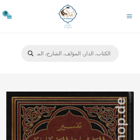
خطي
لى
لمحتوى
Products
search
كمية
تفسير
التحرير
والتنوير
(تفسير
ابن
عاشور)