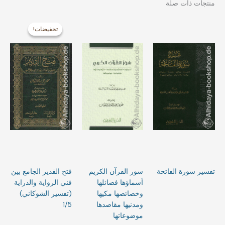
منتجات ذات صلة
السعر
السعر
الأصلي
الحالي
تخفيضات!
تخفيضات!
هو:
هو:
49,99 €.
64,99 €.
تفسير سورة الفاتحة
سور القرآن الكريم
فتح القدير الجامع بين
أسماؤها فضائلها
فني الرواية والدراية
وخصائصها مكيها
(تفسير الشوكاني)
ومدنيها مقاصدها
1/5
موضوعاتها