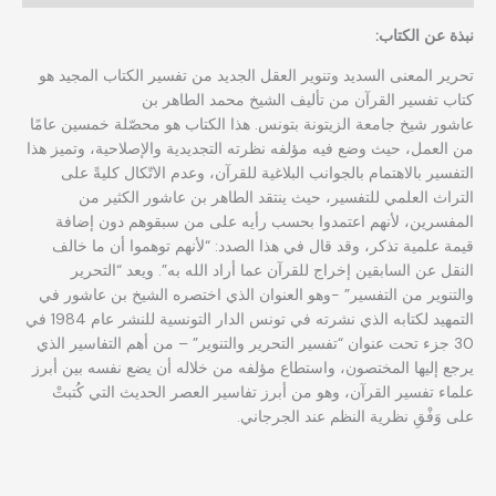
نبذة عن الكتاب:
تحرير المعنى السديد وتنوير العقل الجديد من تفسير الكتاب المجيد هو
كتاب تفسير القرآن من تأليف الشيخ محمد الطاهر بن
عاشور شيخ جامعة الزيتونة بتونس. هذا الكتاب هو محصّلة خمسين عامًا
من العمل، حيث وضع فيه مؤلفه نظرته التجديدية والإصلاحية، وتميز هذا
التفسير بالاهتمام بالجوانب البلاغية للقرآن، وعدم الاتّكال كليةً على
التراث العلمي للتفسير، حيث ينتقد الطاهر بن عاشور الكثير من
المفسرين، لأنهم اعتمدوا بحسب رأيه على من سبقوهم دون إضافة
قيمة علمية تذكر، وقد قال في هذا الصدد: “لأنهم توهموا أن ما خالف
النقل عن السابقين إخراج للقرآن عما أراد الله به”. ويعد “التحرير
والتنوير من التفسير” -وهو العنوان الذي اختصره الشيخ بن عاشور في
التمهيد لكتابه الذي نشرته في تونس الدار التونسية للنشر عام 1984 في
30 جزء تحت عنوان “تفسير التحرير والتنوير” – من أهم التفاسير الذي
يرجع إليها المختصون، واستطاع مؤلفه من خلاله أن يضع نفسه بين أبرز
علماء تفسير القرآن، وهو من أبرز تفاسير العصر الحديث التي كُتبتْ
على وَفْقِ نظرية النظم عند الجرجاني.