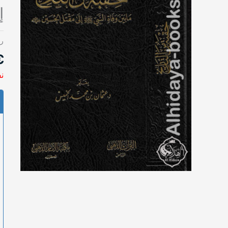
إ
رم
€
نف