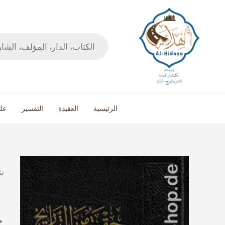
خطي
لى
لمحتوى
Products
search
الرئيسية
العقيدة
التفسير
عل
ح