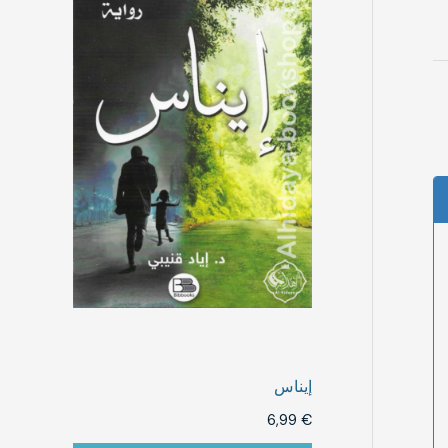
إيناس
6,99
€