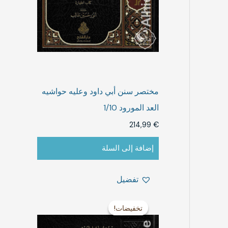
مختصر سنن أبي داود وعليه حواشيه
العد المورود 1/10
214,99
€
إضافة إلى السلة
تفضيل
ا
ا
ل
ل
تخفيضات!
تخفيضات!
س
س
ع
ع