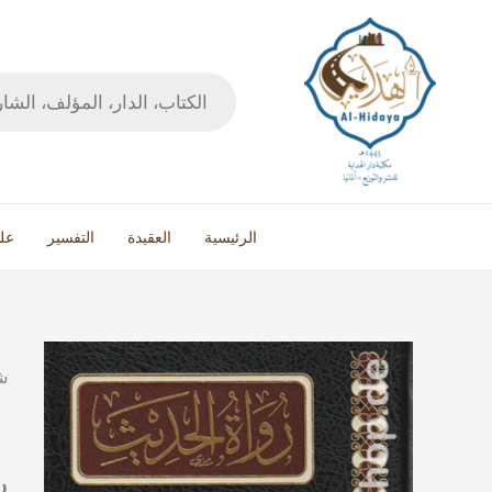
خطي
لى
لمحتوى
Products
search
الرئيسية
العقيدة
التفسير
عل
كمية
رواة
الحديث
1/2
ر