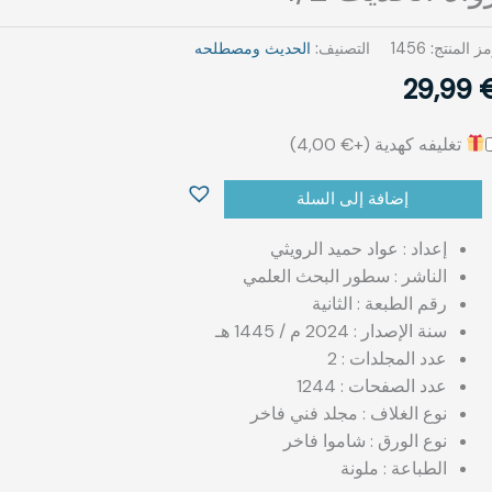
ز المنتج:
1456
التصنيف:
الحديث ومصطلحه‎⁨
29,99
تغليفه كهدية (+
€
4,00
)
إضافة إلى السلة
إعداد : ‏عواد حميد الرويثي
الناشر : سطور البحث العلمي
رقم الطبعة : الثانية
سنة الإصدار : 2024 م / 1445 هـ
عدد المجلدات : 2
عدد الصفحات : 1244
نوع الغلاف : مجلد فني فاخر
نوع الورق : شاموا فاخر
الطباعة : ملونة