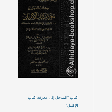
ر
ر
ا
ا
ل
ل
أ
ح
ص
ا
ل
ل
ي
ي
ه
ه
و
و
:
:
1
1
2
5
,
,
9
9
9
9
€
€
.
.
كتاب “المدخل إلى معرفة كتاب
الإكليل”