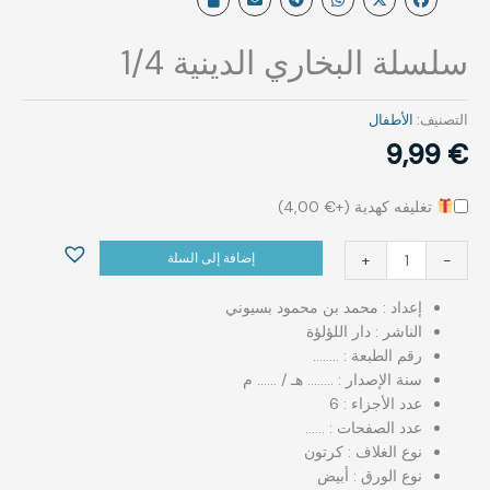
سلسلة البخاري الدينية 1/4
التصنيف:
الأطفال
9,99
€
تغليفه كهدية (+
€
4,00
)
إضافة إلى السلة
+
-
إعداد : محمد بن محمود بسيوني
الناشر : دار اللؤلؤة
رقم الطبعة : ……..
سنة الإصدار : …….. هـ / …… م
عدد الأجزاء : 6
عدد الصفحات : ……
نوع الغلاف : كرتون
نوع الورق : أبيض