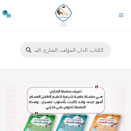
خطي
لى
لمحتوى
Products
search
كمية
سلسلة
البخاري
الدينية
1/4