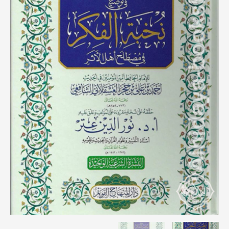
نخبة
الفكر
في
مصطلح
أهل
الأثر