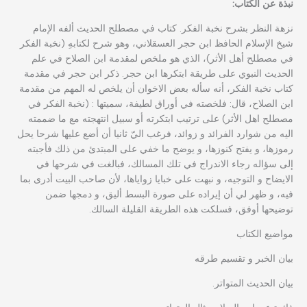
نبذة عن الكتاب:
نزهة النظر بشرح نخبة الفكر. كتاب في مصطلح الحديث ألفه الإمام
شيخ الإسلام الحافظ ابن حجر العسقلاني، وهو شرح لكتابهِ (نخبة الفكر
في مصطلح أهل الأثر)، الذي هو ملخص لمقدمة ابن الصلاح في علم
الحديث النبوي على طريقة ابتكرها ابن حجر. ذكر ابن حجر في مقدمة
كتاب نخبة الفكر، أنه سأله بعض الاخوان أن يلخص له المهم من مقدمة
ابن الصلاح، قال: فلخصته في أوراق لطيفة، سميتها : (نخبة الفكر في
مصطلح اهل الأثر) على ترتيب ابتكرته أو سبيل انتهجته مع ما ضممته
اليه من شوارد الفرائد و زوائد، فرغب اليّ ثانيا أن أضع عليها شرحا يحل
رموزها، و يفتح كنوزها، و يوضح ما خفي على المبتدئ من ذلك فأجبته
إلى سؤاله رجاء الاندراج في تلك المسالك، فبالغت في شرحها في
الايضاح و التوجيه، و نبهت على خبايا زواياها، لأن صاحب البيت أدرى بما
فيه، و ظهر لي أن إيراده على صورة البسط أليق، و دمجها ضمن
توضيحها أوفق، فسلكت هذه الطريقة القليلة السالك.
مواضيع الكتاب
بيان الخبر و تقسيم طرقه
بيان الحديث المتواتر.