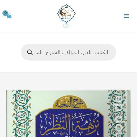
خطي
لى
لمحتوى
Products
search
كمية
شرح
النخبة
نزهة
النظر
في
توضيح