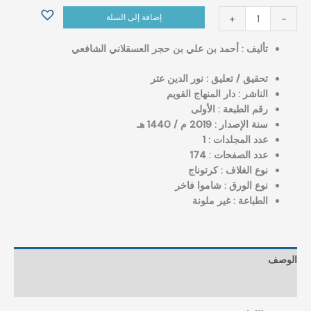
إضافة إلى السلة
+
-
تأليف : ‏أحمد بن علي بن حجر العسقلاني الشافعي
تحقيق / تعليق : نور الدين عتر
الناشر : دار المنهاج القويم
رقم الطبعة : الأولى
سنة الإصدار : 2019 م / 1440 هـ
عدد المجلدات : 1
عدد الصفحات : 174
نوع الغلاف : كرتوناج
نوع الورق : شاموا فاخر
الطباعة : غير ملونة
الوصف
مراجعات (0)