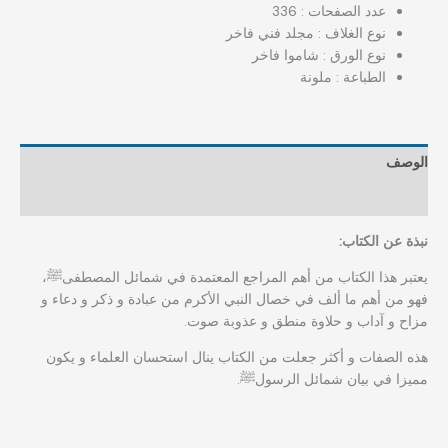
عدد الصفحات : 336
نوع الغلاف : مجلد فني فاخر
نوع الورق : شاموا فاخر
الطباعة : ملونة
الوصف
مراجعات (0)
نبذة عن الكتاب:
يعتبر هذا الكتاب من أهم المراجع المعتمدة في شمائل المصطفىﷺ،
فهو من أهم ما ألف في خصال النبي الأكرم من عبادة و ذكر و دعاء و
مزاح و آداب و حلاوة منطق و عذوبة صوت.
هذه الصفات و أكثر جعلت من الكتاب ينال استحسان العلماء و يكون
مميزا في بيان شمائل الرسولﷺ.