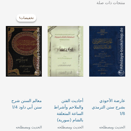
منتجات ذات صلة
السعر
السعر
الأصلي
الحالي
تخفيضات!
تخفيضات!
هو:
هو:
39,99 €.
54,99 €.
عارضة الأحوذي
أحاديث الفتن
معالم السنن شرح
بشرح سنن الترمذي
والملاحم وأشراط
سنن أبي داود 1/4
1/8
الساعة المتعلقة
بالشام (سورية)
الحديث ومصطلحه‎⁨
الحديث ومصطلحه‎⁨
الحديث ومصطلحه‎⁨