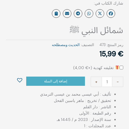
شمائل النبي ﷺ
رمز المنتج:
473
التصنيف:
الحديث ومصطلحه‎⁨
15,99
€
تغليفه كهدية (+
€
4,00
)
إضافة إلى السلة
+
-
تأليف : ‏أبي عيسى محمد بن عيسى الترمذي
تحقيق / تخريج : ماهر ياسين الفحل
الناشر : دار القلم
رقم الطبعة : الأولى
سنة الإصدار : 2023 م / 1445 هـ
عدد المجلدات : 1