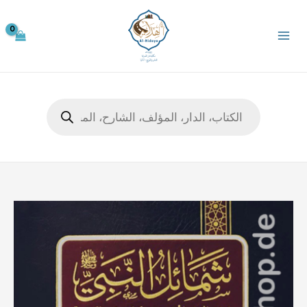
خطي
لى
لمحتوى
Products
search
كمية
شمائل
النبي
ﷺ