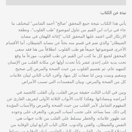
مراجعات (0)
نبذة عن الكتاب:
يأتي هذا الكتاب نتيجة جمع المحقق “صالح” أحمد الشامي” لمختلف ما
جاء في تراث ابن القيم من تناول لموضوع “طب القلوب”، ونطقة
الارتكاز التي اعتمد عليها المحقق كتاب “إغاثة اللهفان في مصايد
الشيطان” والذي ضم في قسم منه بحثاً عن مصايد الشيطان، أما الأقسام
الأخرى فموضوعها جميعاً هو طب القلوب. انطلاقاً من هنا فقد سعى
المحقق لجمع كل ما كتب ابن القيم عن طب القلوب، موزعاً ما وقع
تحت يديه على إحدى عشر باباً تحدث أولها عن مكانة القلب من الإنسان
كتمهيد عام، ثم تقسيم القلوب من حيث الصحة والمرض إلى صحيح
وسقيم وميت وبين لنا صفات كل منها، وأفرد الباب الثاني لبيان علامات
كل من الصحة والمرض، وبيان المفسدات التي تسبب الأمراض.
وبين في الباب الثالث حقيقة مرض القلب، وأن القلب كالجسد في
أمراضه ومضاداتها. وهكذا كانت الأبواب الثلاثة الأولى لتعريف القارئ عن
المفهوم الشامل لأمر القلب من حيث الصحة والمرض والأسباب المؤيدة
إلى ذلك. مما يساعد على تجنب أسباب المرض، والتعرف على وجوده
عند ظهور علاماته. والخطر مسلط على القلب من ثلاث جبهات هي:
النفس والشيطان، والفتن والذنوب. فكان الباب الرابع لبيان الوقاية من
استيلاء النفس على القلب. وكان الباب الخامس لبيان الوقاية من تسلط