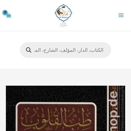
خطي
لى
لمحتوى
Products
search