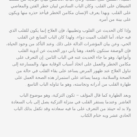
الشيطان على القلب. وكان الباب السادس لبيان خطر الفتن والمعاصي
على القلب. وبهذا يعرف الإنسان مكامن الخطر فيأخذ حذره منها ويكون
على بينة من أمره.
وإذا كان الحديث عن القلوب وتطبيبها، فإن العلاج إنما يكون للقلب الذي
فيه حياة، أما القلب الميت دواء، ولهذا كان الباب السابع عن القلب
الحي، وعن بيان المؤشرات الدالة على ذلك. وعند التأكد من وجود الحياة،
فإن الوصفة ستكون نافعة، وهنا يأتي دور الحديث عن أدوية القلب
وأنواعها، وهو ما جاء الحديث عنه في الباب الثامن. إن التعرف على
مكامن الخطر والعمل على اتخاذ أسباب الوقاية منها، والمسارعة إلى
تناول العلاج عند ظهور المرض يساعد على بقاء القلب في حالة من
الصحة والسلامة، ومما يساعد على استمرار هذه الصحة العمل على
طهارة القلب من أدرانه ونجاسته، وهو ما تناوله الباب التاسع .
وبعد الطهارة كما قال المؤلف – تكون التزكية، وهو موضوع الباب
العاشر. وعندما يستقر القلب في منزلة التزكية يصل إلى باب السعادة
ولا بد له حينئذ من التعرف على ما فيه سعادته وقد تكفل بذلك الباب
الحادي عشر وبه ختام الكتاب.