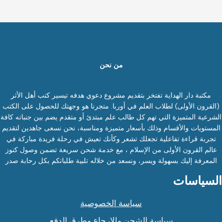
من نحن
مكتبة دار الهداية تفتخر بتقديم مشروع دعوي هدفه تيسير كتب أهل الأثر
(القرون الأولى) لطلاب العلم في أوربا. متجرنا هو وجهتك للحصول على الكتب
الشرعية المتميزة التي تهم كل طالب علم مبتدئ أو متقدم يضم بين جنباته كافة
المستويات والأقسام وذلك بأسعار متميزة ومناسبة، نحن نسعى جاهدين لتقديم
تجربة قراءة تفاعلية تجعلك تشعر وكأنك تعيش في رحلة فريدة مباركة في
عالم القرون الأولى من الإسلام ، مع خدمة شحن سريعة تضمن وصول كنوز
المعرفة إليك بسهولة ويسر، ونسعد من خلاله تلبية طلباتكم بكل رحابة صدر
السياسات
سياسة الخصوصية
سياسة الشحن والإرجاع وطرق الدفع