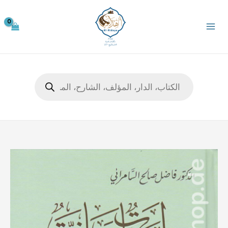
خطي
لى
لمحتوى
Products
search
كمية
لمسات
بيانية
في
نصوص
من
التنزيل