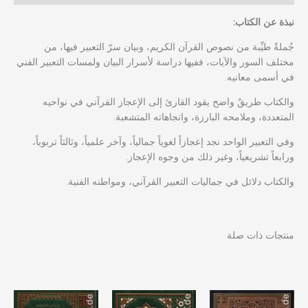
نبذة عن الكتاب:
جُملةٌ طيِّبة من نصوص القرآن الكريم، وبيان سرّ التعبير فيها، من
مختلف السور والآيات، ففيها دراسة لأسرار البيان ولمسات التعبير الفني
في أسمى معانيه.
والكتاب طريقٌ واضح يقود القارئ إلى الإعجاز القرآني في نواحيه
المتعددة، وملامحه البارزة، واتجاهاته المتشعبة.
وفي التعبير الواحد نجد إعجازاً لغوياً جمالياً، وآخر علمياً، وثالثاً تربوياً،
ورابعاً تشريعياً، وغير ذلك من وجوه الإعجاز.
والكتاب دلائل في جماليات التعبير القرآني، ومواطنه الفنية.
منتجات ذات صلة