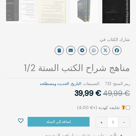
مناهج شراح الكتب الستة 1/2
رمز المنتج:
732
التصنيفات:
التاريخ
,
الحديث ومصطلحه‎⁨
39,99
€
49,99
€
تغليفه كهدية (+
€
4,00
)
إضافة إلى السلة
+
-
تأليف : ‏وليد بن عثمان بن ابراهيم الرشودي