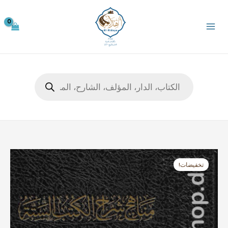
خطي
لى
لمحتوى
Products
search
السعر
السعر
كمية
الأصلي
الحالي
مناهج
تخفيضات!
هو:
هو:
شراح
39,99 €.
49,99 €.
الكتب
الستة
1/2