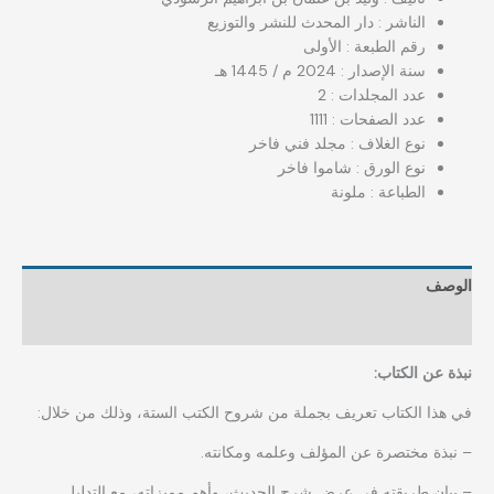
الناشر : دار المحدث للنشر والتوزيع
رقم الطبعة : الأولى
سنة الإصدار : 2024 م / 1445 هـ
عدد المجلدات : 2
عدد الصفحات : 1111
نوع الغلاف : مجلد فني فاخر
نوع الورق : شاموا فاخر
الطباعة : ملونة
الوصف
مراجعات (0)
نبذة عن الكتاب:
في هذا الكتاب تعريف بجملة من شروح الكتب الستة، وذلك من خلال:
– نبذة مختصرة عن المؤلف وعلمه ومكانته.
– بيان طريقته في عرض شرح الحديث، وأهم مميزاته، مع التدليل